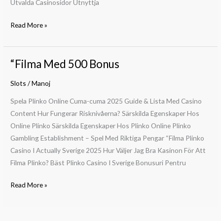
Utvalda Casinosidor Utnyttja
Read More »
“Filma Med 500 Bonus
“Filma
Med
Slots
/
Manoj
500
Bonus
Spela Plinko Online Cuma-cuma 2025 Guide & Lista Med Casino
Content Hur Fungerar Risknivåerna? Särskilda Egenskaper Hos
Online Plinko Särskilda Egenskaper Hos Plinko Online Plinko
Gambling Establishment – Spel Med Riktiga Pengar “Filma Plinko
Casino I Actually Sverige 2025 Hur Väljer Jag Bra Kasinon För Att
Filma Plinko? Bäst Plinko Casino I Sverige Bonusuri Pentru
Read More »