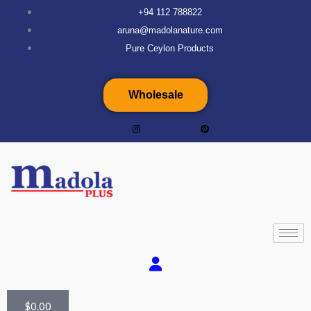
Skip
+94 112 788822
to
aruna@madolanature.com
content
Pure Ceylon Products
Wholesale
Cart
$
0.00